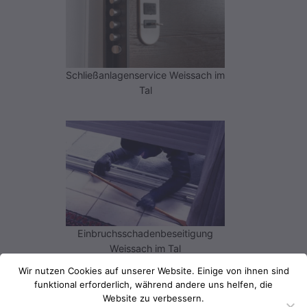
Schließanlagenservice Weissach im
Tal
Einbruchsschadenbeseitigung
Weissach im Tal
Wir nutzen Cookies auf unserer Website. Einige von ihnen sind
funktional erforderlich, während andere uns helfen, die
Sie sehen, dass sich unser Können
Website zu verbessern.
nicht nur auf
Haustüren
bezieht. Sie