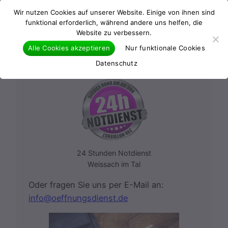
einen 24h Notdienst:
Wir nutzen Cookies auf unserer Website. Einige von ihnen sind
funktional erforderlich, während andere uns helfen, die
Website zu verbessern.
0176 22145965
Alle Cookies akzeptieren
Nur funktionale Cookies
Datenschutz
24 Stunden Notdienst
Weissach im Tal
Oder fragen Sie uns per E-Mail an:
info@oeffnungsdienst.de