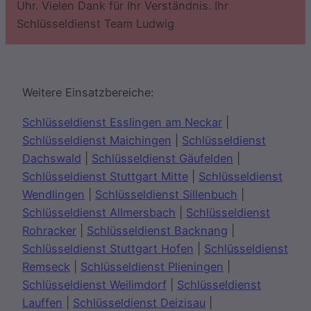
Uhr. Vielen Dank für Ihr Verständnis. Ihr
Schlüsseldienst Team Ludwig
Weitere Einsatzbereiche:
Schlüsseldienst Esslingen am Neckar
|
Schlüsseldienst Maichingen
|
Schlüsseldienst
Dachswald
|
Schlüsseldienst Gäufelden
|
Schlüsseldienst Stuttgart Mitte
|
Schlüsseldienst
Wendlingen
|
Schlüsseldienst Sillenbuch
|
Schlüsseldienst Allmersbach
|
Schlüsseldienst
Rohracker
|
Schlüsseldienst Backnang
|
Schlüsseldienst Stuttgart Hofen
|
Schlüsseldienst
Remseck
|
Schlüsseldienst Plieningen
|
Schlüsseldienst Weilimdorf
|
Schlüsseldienst
Lauffen
|
Schlüsseldienst Deizisau
|