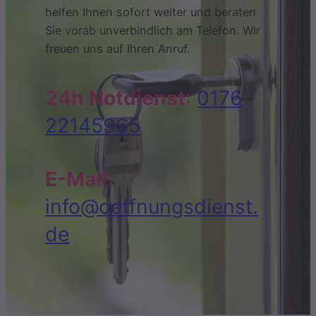
helfen Ihnen sofort weiter und beraten
Sie vorab unverbindlich am Telefon. Wir
freuen uns auf Ihren Anruf.
24h Notdienst
:
0176
22145965
E-Mail
:
info@oeffnungsdienst.
de