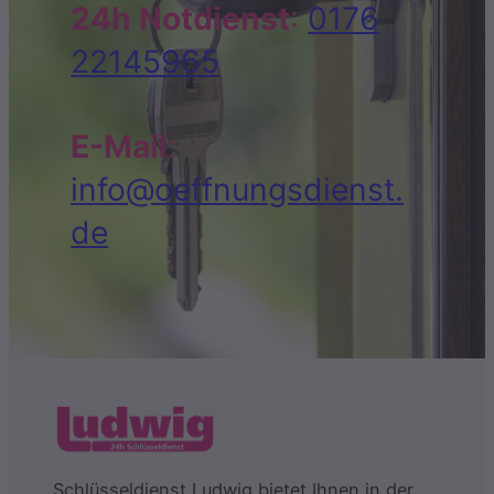
24h Notdienst
:
0176
22145965
E-Mail
:
info@oeffnungsdienst.
de
Schlüsseldienst Ludwig bietet Ihnen in der