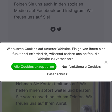
Folgen Sie uns auch in den sozialen
Medien auf Facebook und Instagram. Wir
freuen uns auf Sie!
Folge uns auf Facebook
Twitter
Wir nutzen Cookies auf unserer Website. Einige von ihnen sind
funktional erforderlich, während andere uns helfen, die
Website zu verbessern.
Kontakt
Alle Cookies akzeptieren
Nur funktionale Cookies
Datenschutz
Nehmen Sie Kontakt mit uns auf. Wir
helfen Ihnen sofort weiter und beraten
Sie vorab unverbindlich am Telefon. Wir
freuen uns auf Ihren Anruf.