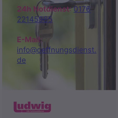
24h Notdienst
:
0176
22145965
E-Mail
:
info@oeffnungsdienst.
de