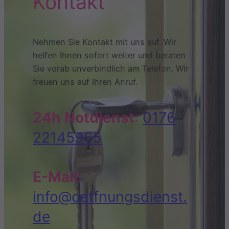
Kontakt
Nehmen Sie Kontakt mit uns auf. Wir
helfen Ihnen sofort weiter und beraten
Sie vorab unverbindlich am Telefon. Wir
freuen uns auf Ihren Anruf.
24h Notdienst
:
0176
22145965
E-Mail
:
info@oeffnungsdienst.
de